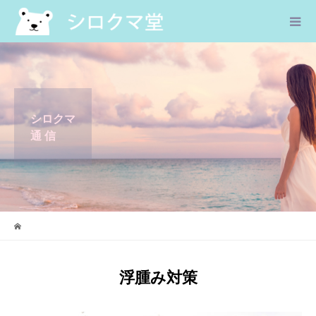
シロクマ
通 信
浮腫み対策