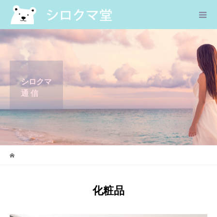
シロクマ
通 信
化粧品